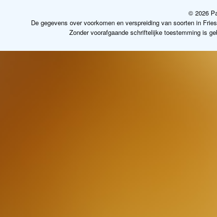
© 2026 Pa
De gegevens over voorkomen en verspreiding van soorten in Frie
Zonder voorafgaande schriftelijke toestemming is g