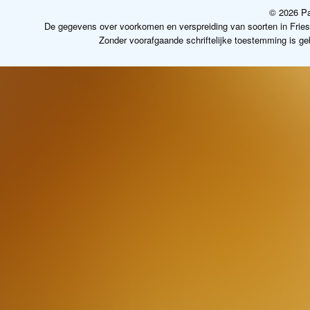
© 2026 Pa
De gegevens over voorkomen en verspreiding van soorten in Frie
Zonder voorafgaande schriftelijke toestemming is g