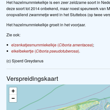
Het hazelmummiekelkje is een zeer zeldzame soort in Neder
deze soort tot 2014 onbekend, maar noest speurwerk van 
onopvallend zwammetje werd in het Stuttebos (op twee vers
Het hazelmummiekelkje groeit in het voorjaar.
Zie ook:
elzenkatjesmummiekelkje (
Ciboria amentacea
)
;
eikelbekertje (
Ciboria pseudotuberosa
)
.
(c) Sjoerd Greydanus
Verspreidingskaart
+
−