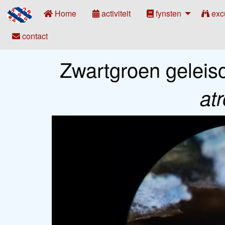
Home
activiteit
fynsten
exc
contact
Zwartgroen geleisc
at