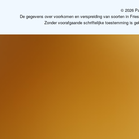
© 2026 Pa
De gegevens over voorkomen en verspreiding van soorten in Frie
Zonder voorafgaande schriftelijke toestemming is g