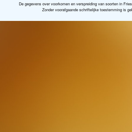
De gegevens over voorkomen en verspreiding van soorten in Frie
Zonder voorafgaande schriftelijke toestemming is g