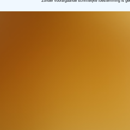
Zonder voorafgaande schriftelijke toestemming is g