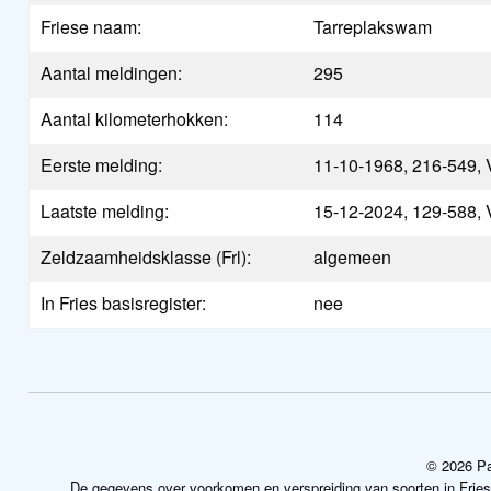
Friese naam:
Tarreplakswam
Aantal meldingen:
295
Aantal kilometerhokken:
114
Eerste melding:
11-10-1968, 216-549, 
Laatste melding:
15-12-2024, 129-588, 
Zeldzaamheidsklasse (Frl):
algemeen
In Fries basisregister:
nee
© 2026 Pa
De gegevens over voorkomen en verspreiding van soorten in Frie