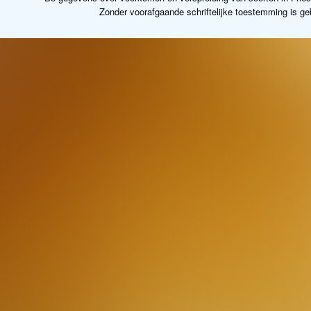
Zonder voorafgaande schriftelijke toestemming is g