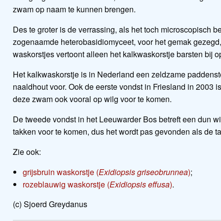
zwam op naam te kunnen brengen.
Des te groter is de verrassing, als het toch microscopisch 
zogenaamde heterobasidiomyceet, voor het gemak gezegd, een
waskorstjes vertoont alleen het kalkwaskorstje barsten bij 
Het kalkwaskorstje is in Nederland een zeldzame paddenstoe
naaldhout voor. Ook de eerste vondst in Friesland in 2003 i
deze zwam ook vooral op wilg voor te komen.
De tweede vondst in het Leeuwarder Bos betreft een dun wil
takken voor te komen, dus het wordt pas gevonden als de t
Zie ook:
grijsbruin waskorstje (
Exidiopsis griseobrunnea
)
;
rozeblauwig waskorstje (
Exidiopsis effusa
)
.
(c) Sjoerd Greydanus