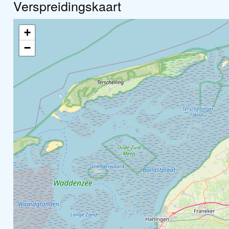
Verspreidingskaart
+
−