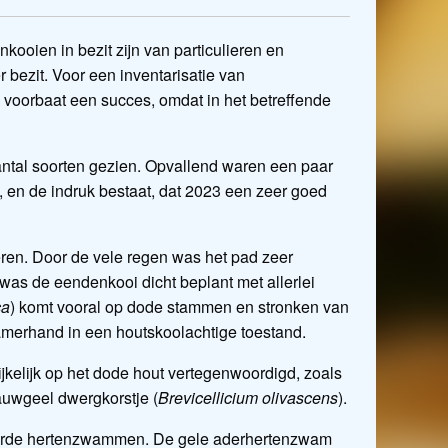
ooien in bezit zijn van particulieren en
 bezit. Voor een inventarisatie van
j voorbaat een succes, omdat in het betreffende
ntal soorten gezien. Opvallend waren een paar
t, en de indruk bestaat, dat 2023 een zeer goed
ren. Door de vele regen was het pad zeer
was de eendenkooi dicht beplant met allerlei
ca
) komt vooral op dode stammen en stronken van
amerhand in een houtskoolachtige toestand.
kelijk op het dode hout vertegenwoordigd, zoals
rauwgeel dwergkorstje (
Brevicellicium olivascens
).
kleurde hertenzwammen. De gele aderhertenzwam