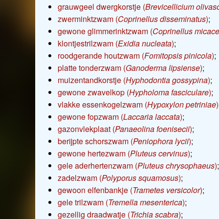
grauwgeel dwergkorstje (
Brevicellicium oliva
zwerminktzwam (
Coprinellus disseminatus
)
;
gewone glimmerinktzwam (
Coprinellus micac
klontjestrilzwam (
Exidia nucleata
)
;
roodgerande houtzwam (
Fomitopsis pinicola
)
;
platte tonderzwam (
Ganoderma lipsiense
)
;
muizentandkorstje (
Hyphodontia gossypina
)
;
gewone zwavelkop (
Hypholoma fasciculare
)
;
vlakke essenkogelzwam (
Hypoxylon petriniae
)
gewone fopzwam (
Laccaria laccata
)
;
gazonvlekplaat (
Panaeolina foenisecii
)
;
berijpte schorszwam (
Peniophora lycii
)
;
gewone hertezwam (
Pluteus cervinus
)
;
gele aderhertenzwam (
Pluteus chrysophaeus
)
zadelzwam (
Polyporus squamosus
)
;
gewoon elfenbankje (
Trametes versicolor
)
;
gele trilzwam (
Tremella mesenterica
)
;
gezellig draadwatje (
Trichia scabra
)
;