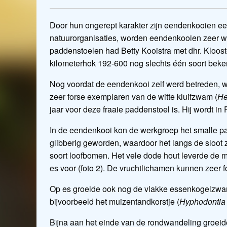
Door hun ongerept karakter zijn eendenkooien een
natuurorganisaties, worden eendenkooien zeer wein
paddenstoelen had Betty Kooistra met dhr. Kloost
kilometerhok 192-600 nog slechts één soort bek
Nog voordat de eendenkooi zelf werd betreden, 
zeer forse exemplaren van de witte kluifzwam (
He
jaar voor deze fraaie paddenstoel is. Hij wordt in
In de eendenkooi kon de werkgroep het smalle pa
glibberig geworden, waardoor het langs de sloot 
soort loofbomen. Het vele dode hout leverde de 
es voor (foto 2). De vruchtlichamen kunnen zeer
Op es groeide ook nog de vlakke essenkogelzwa
bijvoorbeeld het muizentandkorstje (
Hyphodontia
Bijna aan het einde van de rondwandeling groei