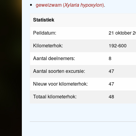
geweizwam (
Xylaria hypoxylon
)
.
Statistiek
Peildatum:
21 oktober 
Kilometerhok:
192-600
Aantal deelnemers:
8
Aantal soorten excursie:
47
Nieuw voor kilometerhok:
47
Totaal kilometerhok:
48