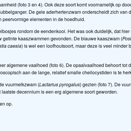
dzaamheid (foto 3 en 4). Ook deze soort komt voornamelijk op d
 dubbelganger. De gele aderhertenzwam onderscheidt zich van 
 en peervormige elementen in de hoedhuid.
lbosjes rondom de eendenkooi. Het was ook duidelijk, dat hier
uw getinte kaaszwammen gevonden. De blauwe kaaszwam (
Post
stia caesia
) is wel een loofhoutsoort, maar deze is veel minder 
zeer algemene vaalhoed (foto 6). De opaalvaalhoed behoort tot
croscopisch aan de lange, relatief smalle cheilocystiden is te he
g de vuurmelkzwam (
Lactarius pyrogalus
) gezien (foto 7). De vuu
 laatste decennium is een erg algemene soort geworden.
ten op.