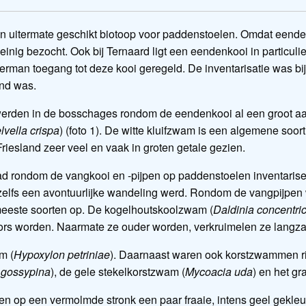
 uitermate geschikt biotoop voor paddenstoelen. Omdat eendenk
ig bezocht. Ook bij Ternaard ligt een eendenkooi in particulier
erman toegang tot deze kooi geregeld. De inventarisatie was bi
end was.
werden in de bosschages rondom de eendenkooi al een groot aa
lvella crispa
) (foto 1). De witte kluifzwam is een algemene soor
 Friesland zeer veel en vaak in groten getale gezien.
d rondom de vangkooi en -pijpen op paddenstoelen inventarise
zelfs een avontuurlijke wandeling werd. Rondom de vangpijpen 
meeste soorten op. De kogelhoutskoolzwam (
Daldinia concentri
 fors worden. Naarmate ze ouder worden, verkruimelen ze langz
m (
Hypoxylon petriniae
). Daarnaast waren ook korstzwammen rij
 gossypina
), de gele stekelkorstzwam (
Mycoacia uda
) en het g
den op een vermolmde stronk een paar fraaie, intens geel ge