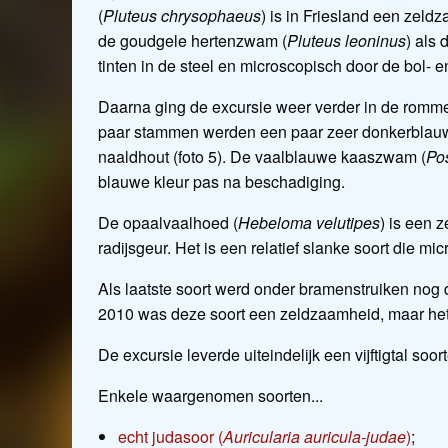
(
Pluteus chrysophaeus
) is in Friesland een zel
de goudgele hertenzwam (
Pluteus leoninus
) als
tinten in de steel en microscopisch door de bol-
Daarna ging de excursie weer verder in de romme
paar stammen werden een paar zeer donkerbla
naaldhout (foto 5). De vaalblauwe kaaszwam (
Po
blauwe kleur pas na beschadiging.
De opaalvaalhoed (
Hebeloma velutipes
) is een 
radijsgeur. Het is een relatief slanke soort die mi
Als laatste soort werd onder bramenstruiken no
2010 was deze soort een zeldzaamheid, maar het
De excursie leverde uiteindelijk een vijftigtal soor
Enkele waargenomen soorten...
echt judasoor (
Auricularia auricula-judae
)
;