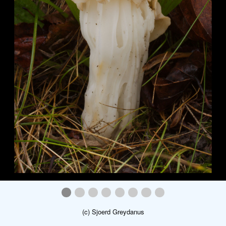
helvella_crispa_003.jpg
daldinia_concentrica_003.jpg
pluteus_chrysophaeus_001.jpg
pluteus_chrysophaeus_002.jpg
postia_caesia_001.jpg
hebeloma_velutipes_002.
lactarius_pyrogalus_0
20231021_excursi
(c) Sjoerd Greydanus