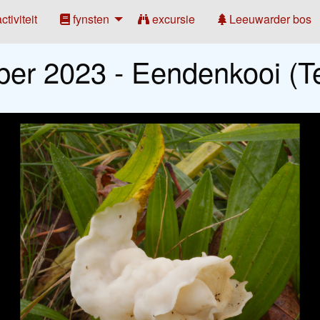
ctiviteit
fynsten
excursie
Leeuwarder bos
ber 2023 - Eendenkooi (T